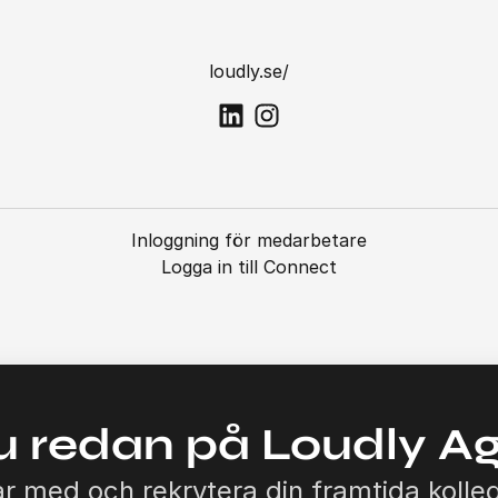
loudly.se/
Inloggning för medarbetare
Logga in till Connect
u redan på Loudly A
r med och rekrytera din framtida kolle