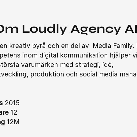
Om Loudly Agency A
 en kreativ byrå och en del av Media Family.
etens inom digital kommunikation hjälper v
största varumärken med strategi, idé,
veckling, produktion och social media man
es
2015
are
12
ng
12M