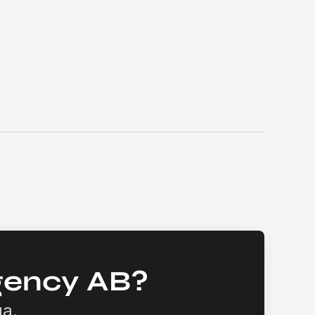
gency AB?
ga.