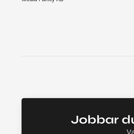
Jobbar d
Va