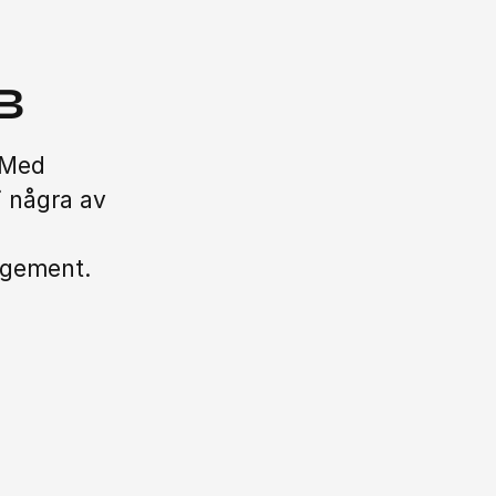
B
 Med
i några av
agement.