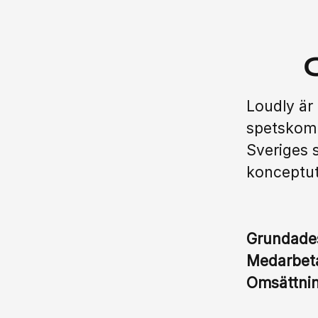
Loudly är
spetskomp
Sveriges 
konceptut
Grundad
Medarbet
Omsättni